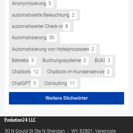
Anonymisierung
5
automatisierte Beleuchtung
2
automatisierter Check-in
8
Automatisierung
30
Automatisierung von Hotelprozessen
2
Betriebs
3
Buchungssysteme
2
BUKI
3
Chatbots
12
Chatbots im Kundenservice
2
ChatGPT
5
Consulting
11
Weitere Stichwörter
Evolution24 LLC
30 N Gould St Ste N Sheridan - WY 82801, Vereinigte