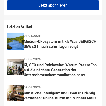
fill
Mailadresse:
Jetzt abonnieren
this
field
Letzten Artikel
04.08.2026
Medien-Ökosystem mit KI: Was BERGISCH 
BEWEGT nach zehn Tagen zeigt
19.06.2026
KI, SEO und Reichweite: Warum PresseEco 
auf die nächste Generation der 
Unternehmenskommunikation setzt
09.06.2026
Künstliche Intelligenz und ChatGPT richtig 
verstehen: Online-Kurse mit Michael Maus