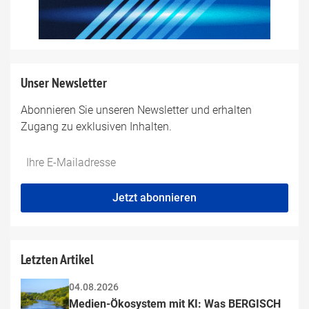
Unser Newsletter
Abonnieren Sie unseren Newsletter und erhalten
Zugang zu exklusiven Inhalten.
Do
*Ihre
not
E-
fill
Mailadresse:
Jetzt abonnieren
this
field
Letzten Artikel
04.08.2026
Medien-Ökosystem mit KI: Was BERGISCH 