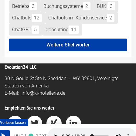
Betriebs
3
Buchungssysteme
2
BUKI
3
Chatbots
12
Chatbots im Kundenservice
2
ChatGPT
5
Consulting
11
Weitere Stichwörter
Evolution24 LLC
30 N Gould St Ste N Sheridan - WY 82801, Vereinigte
Staaten von Amerika
E-Mail:
info@ki-hotellerie.de
Empfehlen Sie uns weiter
00:00
10:39