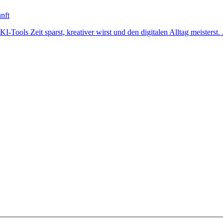
KI-Tools Zeit sparst, kreativer wirst und den digitalen Alltag meisterst.