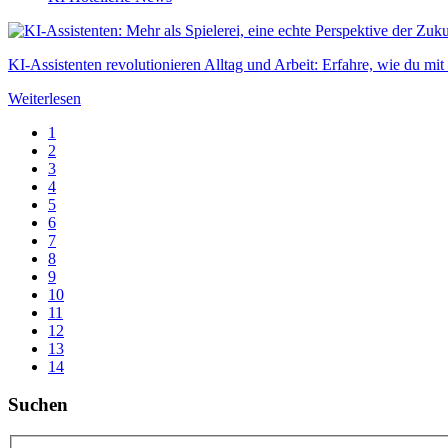
KI-Assistenten revolutionieren Alltag und Arbeit: Erfahre, wie du mit 
Weiterlesen
1
2
3
4
5
6
7
8
9
10
11
12
13
14
Suchen