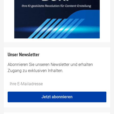
Unser Newsletter
Abonnieren Sie unseren Newsletter und erhalten
Zugang zu exklusiven Inhalten.
Do
*Ihre
not
E-
fill
Mailadresse:
Jetzt abonnieren
this
field