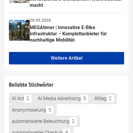
macht
28.05.2026
MEGAtimer | Innovative E-Bike 
Infrastruktur – Komplettanbieter für 
nachhaltige Mobilität
Weitere Artikel
Beliebte Stichwörter
AI Act
2
AI Media Advertising
3
Alltag
2
Anonymisierung
5
automatisierte Beleuchtung
2
automatisierter Check-in
8