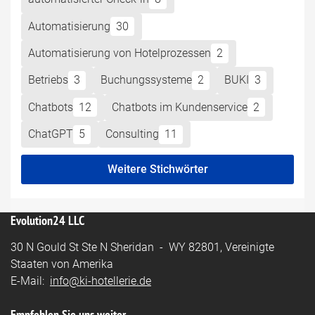
Automatisierung
30
Automatisierung von Hotelprozessen
2
Betriebs
3
Buchungssysteme
2
BUKI
3
Chatbots
12
Chatbots im Kundenservice
2
ChatGPT
5
Consulting
11
Weitere Stichwörter
Evolution24 LLC
30 N Gould St Ste N Sheridan - WY 82801, Vereinigte
Staaten von Amerika
E-Mail:
info@ki-hotellerie.de
Empfehlen Sie uns weiter