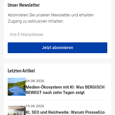
Unser Newsletter
Abonnieren Sie unseren Newsletter und erhalten
Zugang zu exklusiven Inhalten.
Do
*Ihre
not
E-
fill
Mailadresse:
Jetzt abonnieren
this
field
Letzten Artikel
04.08.2026
Medien-Ökosystem mit KI: Was BERGISCH 
BEWEGT nach zehn Tagen zeigt
19.06.2026
KI, SEO und Reichweite: Warum PresseEco 