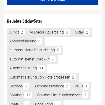
Weitere Artikel
Beliebte Stichwörter
AI Act
2
AI Media Advertising
3
Alltag
2
Anonymisierung
5
automatisierte Beleuchtung
2
automatisierter Check-in
8
Automatisierung
30
Automatisierung von Hotelprozessen
2
Betriebs
3
Buchungssysteme
2
BUKI
3
Chatbots
12
Chatbots im Kundenservice
2
ChatGPT
5
Consulting
11