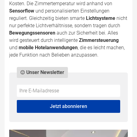
Kosten. Die Zimmertemperatur wird anhand von
Sensorflow
und personalisierten Einstellungen
reguliert. Gleichzeitig bieten smarte
Lichtsysteme
nicht
nur perfekte Lichtverhältnisse, sondern tragen durch
Bewegungssensoren
auch zur Sicherheit bei. Alles
wird gesteuert durch intelligente
Zimmersteuerung
und
mobile Hotelanwendungen
, die es leicht machen,
jede Funktion nach Belieben anzupassen.
Unser Newsletter
Do
*Ihre
not
E-
fill
Mailadresse:
Jetzt abonnieren
this
field