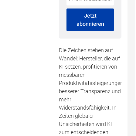
not
E-
fill
Mailadresse:
Jetzt
this
abonnieren
field
Die Zeichen stehen auf
Wandel: Hersteller, die auf
KI setzen, profitieren von
messbaren
Produktivitätssteigerungen,
besserer Transparenz und
mehr
Widerstandsfähigkeit. In
Zeiten globaler
Unsicherheiten wird KI
zum entscheidenden