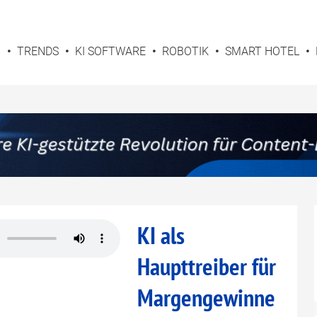
G
TRENDS
KI SOFTWARE
ROBOTIK
SMART HOTEL
KI als
Haupttreiber für
Margengewinne