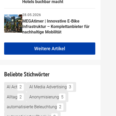
Hotels buchbar macht
28.05.2026
MEGAtimer | Innovative E-Bike 
Infrastruktur – Komplettanbieter für 
nachhaltige Mobilität
Weitere Artikel
Beliebte Stichwörter
AI Act
2
AI Media Advertising
3
Alltag
2
Anonymisierung
5
automatisierte Beleuchtung
2