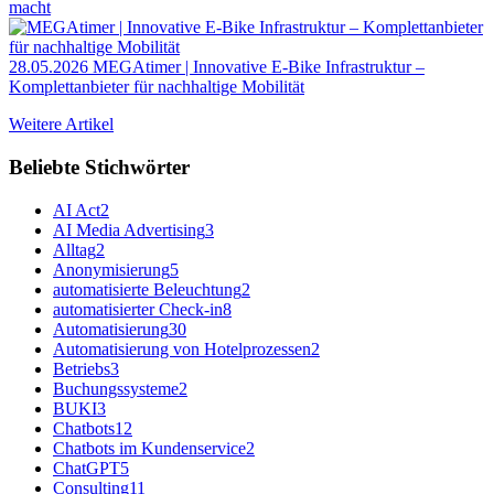
macht
28.05.2026
MEGAtimer | Innovative E-Bike Infrastruktur –
Komplettanbieter für nachhaltige Mobilität
Weitere Artikel
Beliebte Stichwörter
AI Act
2
AI Media Advertising
3
Alltag
2
Anonymisierung
5
automatisierte Beleuchtung
2
automatisierter Check-in
8
Automatisierung
30
Automatisierung von Hotelprozessen
2
Betriebs
3
Buchungssysteme
2
BUKI
3
Chatbots
12
Chatbots im Kundenservice
2
ChatGPT
5
Consulting
11