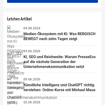
this
field
Letzten Artikel
04.08.2026
Medien-Ökosystem mit KI: Was BERGISCH 
BEWEGT nach zehn Tagen zeigt
19.06.2026
KI, SEO und Reichweite: Warum PresseEco 
auf die nächste Generation der 
Unternehmenskommunikation setzt
09.06.2026
Künstliche Intelligenz und ChatGPT richtig 
verstehen: Online-Kurse mit Michael Maus
02.06.2026