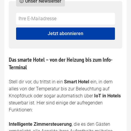
Unser Newsletter
Do
*Ihre
not
E-
fill
Mailadresse:
Jetzt abonnieren
this
field
Das smarte Hotel – von der Heizung bis zum Info-
Terminal
Stell dir vor, du trittst in ein
Smart Hotel
ein, in dem
alles von der Temperatur bis zur Beleuchtung auf
Knopfdruck oder sogar automatisch über
IoT in Hotels
steuerbar ist. Hier sind einige der aufregenden
Funktionen:
Intelligente Zimmersteuerung
, die es den Gästen