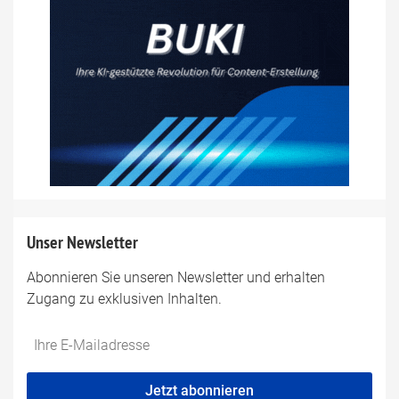
Unser Newsletter
Abonnieren Sie unseren Newsletter und erhalten
Zugang zu exklusiven Inhalten.
Do
*Ihre
not
E-
fill
Mailadresse:
Jetzt abonnieren