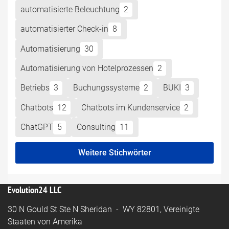
automatisierte Beleuchtung
2
automatisierter Check-in
8
Automatisierung
30
Automatisierung von Hotelprozessen
2
Betriebs
3
Buchungssysteme
2
BUKI
3
Chatbots
12
Chatbots im Kundenservice
2
ChatGPT
5
Consulting
11
Weitere Stichwörter
Evolution24 LLC
30 N Gould St Ste N Sheridan - WY 82801, Vereinigte
Staaten von Amerika