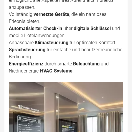
ermöglicht, alle Aspekte ihres Aufenthalts mühelos
anzupassen.
Vollständig
vernetzte Geräte
, die ein nahtloses
Erlebnis bieten.
Automatisierter Check-in
über
digitale Schlüssel
und
mobile Hotelanwendungen.
Anpassbare
Klimasteuerung
für optimalen Komfort.
Sprachsteuerung
für einfache und benutzerfreundliche
Bedienung.
Energieeffizienz
durch smarte
Beleuchtung
und
Niedrigenergie-
HVAC-Systeme
.