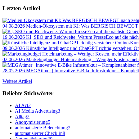
Letzten Artikel
04.08.2026
Medien-Ökosystem mit KI: Was BERGISCH BEWEGT na
19.06.2026
KI, SEO und Reichweite: Warum PresseEco auf die näch
09.06.2026
Künstliche Intelligenz und ChatGPT richtig verstehen: 
02.06.2026
Marketingbudget Hotelmarketing – Weniger Kosten, mehr E
28.05.2026
MEGAtimer | Innovative E-Bike Infrastruktur – Kompletta
Weitere Artikel
Beliebte Stichwörter
AI Act
2
AI Media Advertising
3
Alltag
2
Anonymisierung
5
automatisierte Beleuchtung
2
automatisierter Check-in
8
Automatisierung
30