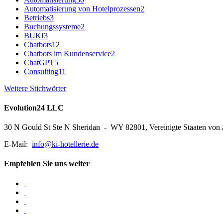
Automatisierung von Hotelprozessen
2
Betriebs
3
Buchungssysteme
2
BUKI
3
Chatbots
12
Chatbots im Kundenservice
2
ChatGPT
5
Consulting
11
Weitere Stichwörter
Evolution24 LLC
30 N Gould St Ste N Sheridan - WY 82801, Vereinigte Staaten von
E-Mail:
info@ki-hotellerie.de
Empfehlen Sie uns weiter