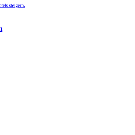
els steigern.
n