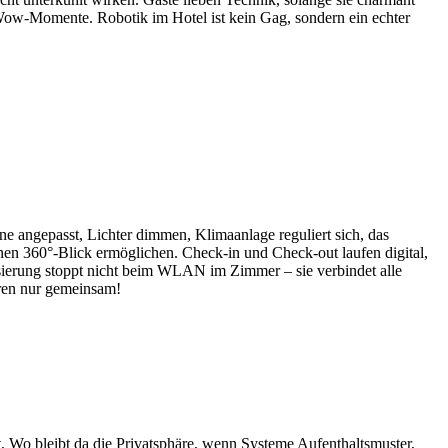
Wow-Momente. Robotik im Hotel ist kein Gag, sondern ein echter
 angepasst, Lichter dimmen, Klimaanlage reguliert sich, das
einen 360°-Blick ermöglichen. Check-in und Check-out laufen digital,
lisierung stoppt nicht beim WLAN im Zimmer – sie verbindet alle
eren nur gemeinsam!
t. Wo bleibt da die Privatsphäre, wenn Systeme Aufenthaltsmuster,