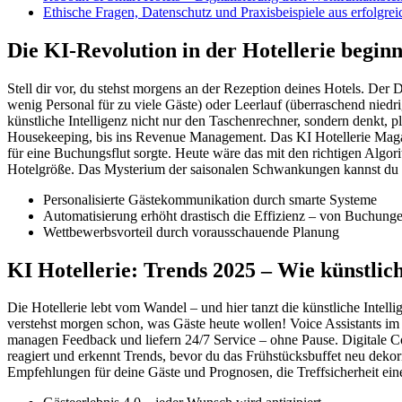
Ethische Fragen, Datenschutz und Praxisbeispiele aus erfolgre
Die KI-Revolution in der Hotellerie begin
Stell dir vor, du stehst morgens an der Rezeption deines Hotels. Der 
wenig Personal für zu viele Gäste) oder Leerlauf (überraschend niedr
künstliche Intelligenz nicht nur den Taschenrechner, sondern denkt, 
Housekeeping, bis ins Revenue Management. Das KI Hotellerie Magazin 
für eine Buchungsflut sorgte. Heute wäre das mit den richtigen Algo
Hotelgröße. Das Mysterium der saisonalen Schwankungen kannst du m
Personalisierte Gästekommunikation durch smarte Systeme
Automatisierung erhöht drastisch die Effizienz – von Buchunge
Wettbewerbsvorteil durch vorausschauende Planung
KI Hotellerie: Trends 2025 – Wie künstlich
Die Hotellerie lebt vom Wandel – und hier tanzt die künstliche Intel
verstehst morgen schon, was Gäste heute wollen! Voice Assistants im
managen Feedback und liefern 24/7 Service – ohne Pause. Digitale 
reagiert und erkennt Trends, bevor du das Frühstücksbuffet neu dekorier
Empfehlungen für deine Gäste und Prognosen, die Treffsicherheit ei