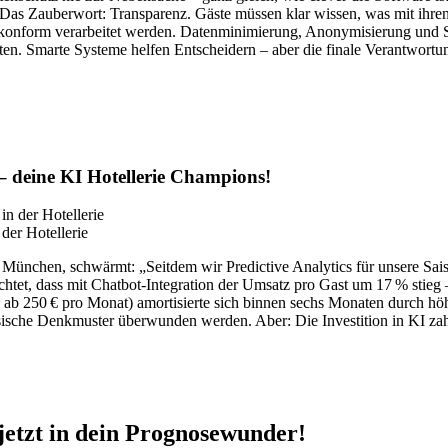
as Zauberwort: Transparenz. Gäste müssen klar wissen, was mit ihren 
nform verarbeitet werden. Datenminimierung, Anonymisierung und Sic
tzten. Smarte Systeme helfen Entscheidern – aber die finale Verantwor
 – deine KI Hotellerie Champions!
der Hotellerie
München, schwärmt: „Seitdem wir Predictive Analytics für unsere Sais
tet, dass mit Chatbot-Integration der Umsatz pro Gast um 17 % stieg – 
ab 250 € pro Monat) amortisierte sich binnen sechs Monaten durch höh
ssische Denkmuster überwunden werden. Aber: Die Investition in KI zahl
 jetzt in dein Prognosewunder!