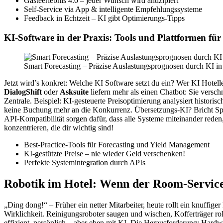
Gästeerlebnis 4.0 – jeder Wunsch wird antizipiert
Self-Service via App & intelligente Empfehlungssysteme
Feedback in Echtzeit – KI gibt Optimierungs-Tipps
KI-Software in der Praxis: Tools und Plattformen fü
Smart Forecasting – Präzise Auslastungsprognosen durch KI in 
Jetzt wird’s konkret: Welche KI Software setzt du ein? Wer KI Hotell
DialogShift
oder
Asksuite
liefern mehr als einen Chatbot: Sie ver
Zentrale. Beispiel: KI-gesteuerte Preisoptimierung analysiert historis
keine Buchung mehr an die Konkurrenz. Übersetzungs-KI? Bricht Spra
API-Kompatibilität sorgen dafür, dass alle Systeme miteinander reden,
konzentrieren, die dir wichtig sind!
Best-Practice-Tools für Forecasting und Yield Management
KI-gestützte Preise – nie wieder Geld verschenken!
Perfekte Systemintegration durch APIs
Robotik im Hotel: Wenn der Room-Service
„Ding dong!“ – Früher ein netter Mitarbeiter, heute rollt ein knuffig
Wirklichkeit. Reinigungsroboter saugen und wischen, Kofferträger ro
effizient, persönlich – aber eben mit KI. Die Herausforderung: Hardw