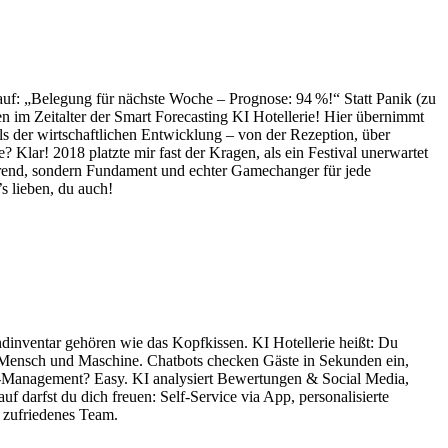
t auf: „Belegung für nächste Woche – Prognose: 94 %!“ Statt Panik (zu
n im Zeitalter der Smart Forecasting KI Hotellerie! Hier übernimmt
ls der wirtschaftlichen Entwicklung – von der Rezeption, über
Klar! 2018 platzte mir fast der Kragen, als ein Festival unerwartet
 Trend, sondern Fundament und echter Gamechanger für jede
 lieben, du auch!
ndinventar gehören wie das Kopfkissen. KI Hotellerie heißt: Du
en Mensch und Maschine. Chatbots checken Gäste in Sekunden ein,
k-Management? Easy. KI analysiert Bewertungen & Social Media,
auf darfst du dich freuen: Self-Service via App, personalisierte
 zufriedenes Team.