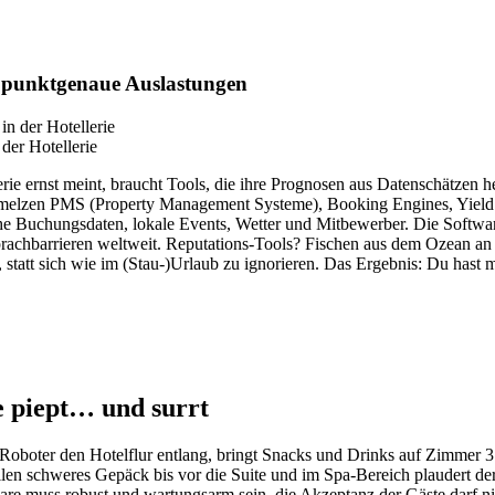
r punktgenaue Auslastungen
der Hotellerie
erie ernst meint, braucht Tools, die ihre Prognosen aus Datenschätzen 
schmelzen PMS (Property Management Systeme), Booking Engines, Yiel
che Buchungsdaten, lokale Events, Wetter und Mitbewerber. Die Software 
chbarrieren weltweit. Reputations-Tools? Fischen aus dem Ozean an Be
 statt sich wie im (Stau-)Urlaub zu ignorieren. Das Ergebnis: Du hast 
 piept… und surrt
er Roboter den Hotelflur entlang, bringt Snacks und Drinks auf Zimmer 
llen schweres Gepäck bis vor die Suite und im Spa-Bereich plaudert de
are muss robust und wartungsarm sein, die Akzeptanz der Gäste darf ni