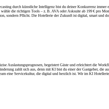
sting durch künstliche Intelligenz bist du deiner Konkurrenz immer ein
nd wähle die richtigen Tools – z. B. AVA oder Asksuite ab 199 € pro M
, sondern Pflicht. Die Hotellerie der Zukunft ist digital, smart und d
 präzise Auslastungsprognosen, begeistert Gäste und erleichtert die Wor
derung zahlt sich aus, denn mit KI bist du einer der Gastgeber, die auc
m eine Servicekultur, die digital und herzlich ist. Wir im KI Hotelleri