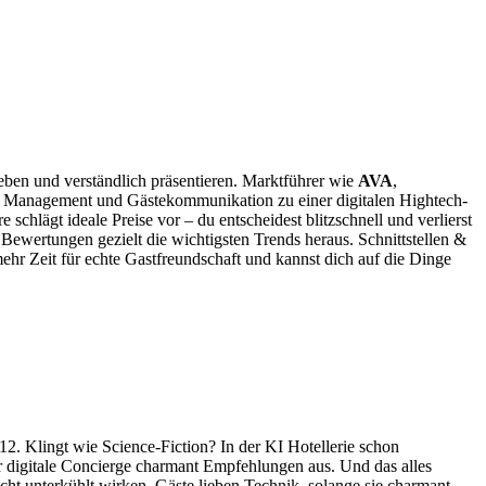
heben und verständlich präsentieren. Marktführer wie
AVA
,
d Management und Gästekommunikation zu einer digitalen Hightech-
schlägt ideale Preise vor – du entscheidest blitzschnell und verlierst
wertungen gezielt die wichtigsten Trends heraus. Schnittstellen &
mehr Zeit für echte Gastfreundschaft und kannst dich auf die Dinge
312. Klingt wie Science-Fiction? In der KI Hotellerie schon
r digitale Concierge charmant Empfehlungen aus. Und das alles
cht unterkühlt wirken. Gäste lieben Technik, solange sie charmant