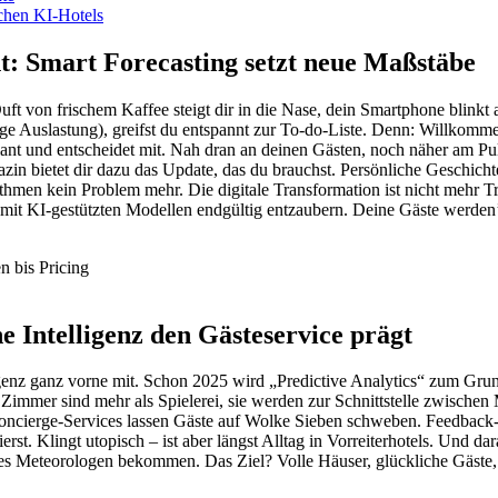
ichen KI-Hotels
nt: Smart Forecasting setzt neue Maßstäbe
Duft von frischem Kaffee steigt dir in die Nase, dein Smartphone blink
ige Auslastung), greifst du entspannt zur To-do-Liste. Denn: Willkomme
plant und entscheidet mit. Nah dran an deinen Gästen, noch näher am Pu
bietet dir dazu das Update, das du brauchst. Persönliche Geschichte? 
rithmen kein Problem mehr. Die digitale Transformation ist nicht mehr
it KI-gestützten Modellen endgültig entzaubern. Deine Gäste werden’s
n bis Pricing
e Intelligenz den Gästeservice prägt
ligenz ganz vorne mit. Schon 2025 wird „Predictive Analytics“ zum Gru
 Zimmer sind mehr als Spielerei, sie werden zur Schnittstelle zwisch
Concierge-Services lassen Gäste auf Wolke Sieben schweben. Feedbac
st. Klingt utopisch – ist aber längst Alltag in Vorreiterhotels. Und dar
nes Meteorologen bekommen. Das Ziel? Volle Häuser, glückliche Gäste,