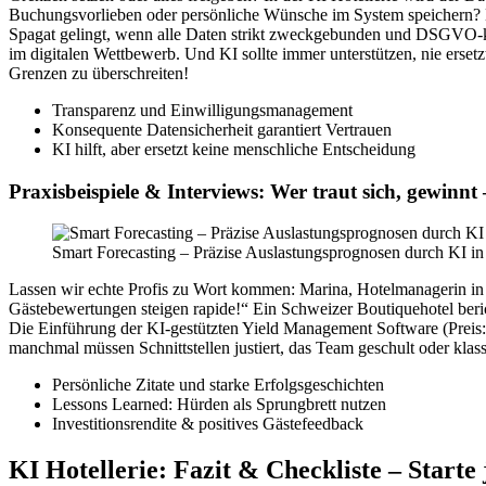
Buchungsvorlieben oder persönliche Wünsche im System speichern? D
Spagat gelingt, wenn alle Daten strikt zweckgebunden und DSGVO-ko
im digitalen Wettbewerb. Und KI sollte immer unterstützen, nie erse
Grenzen zu überschreiten!
Transparenz und Einwilligungsmanagement
Konsequente Datensicherheit garantiert Vertrauen
KI hilft, aber ersetzt keine menschliche Entscheidung
Praxisbeispiele & Interviews: Wer traut sich, gewinnt
Smart Forecasting – Präzise Auslastungsprognosen durch KI in 
Lassen wir echte Profis zu Wort kommen: Marina, Hotelmanagerin in 
Gästebewertungen steigen rapide!“ Ein Schweizer Boutiquehotel berich
Die Einführung der KI-gestützten Yield Management Software (Preis: 
manchmal müssen Schnittstellen justiert, das Team geschult oder kla
Persönliche Zitate und starke Erfolgsgeschichten
Lessons Learned: Hürden als Sprungbrett nutzen
Investitionsrendite & positives Gästefeedback
KI Hotellerie: Fazit & Checkliste – Starte