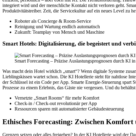
integriert wird und der menschliche Kontakt nicht verloren geht. S
Produktivitätstreiber. Zeit, die Servicekultur auf ein neues Level zu h
Roboter als Concierge & Room-Service
Reinigung und Wartung endlich automatisch
Zukunft: Teamplay von Mensch und Maschine
Smart Hotels: Digitalisierung, die begeistert und verb
Smart Forecasting – Präzise Auslastungsprognosen durch KI in 
Was macht dein Hotel wirklich „smart“? Wenn digitale Systeme zusa
Lieblingskissen wartet schon. Die KI Hotellerie steht für nahtlose In
der Schlüssel ist ein Code per App. Smarte Energie-Steuerung spart 
Prozesse zu einem Erlebnis, das Gäste nie vergessen. Und du behälts
Vernetzte „Smart Rooms“ für mehr Komfort
Check-in / Check-out revolutionär per App
Ressourcen sparen mit automatisierter Gebäudesteuerung
Ethisches Forecasting: Zwischen Komfort 
Grenzen setzen oder alles freigeben? In der KI Hotellerie wird der D