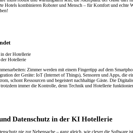
marte Hotels kombinieren Roboter und Mensch – für Komfort und echte 
eben!
indet
der Hotellerie
mmenarbeiten: Zimmer werden mit einem Fingertipp auf dem Smartphone
tegration der Geräte: IoT (Internet of Things), Sensoren und Apps, die 
Strom, schont Ressourcen und begeistert nachhaltige Gäste. Die Digita
t trotzdem immer die Kontrolle, denn Technik und Hotellerie funktioni
und Datenschutz in der KI Hotellerie
atenschutz nie zur Nebensache – ganz gleich, wie clever die Software is