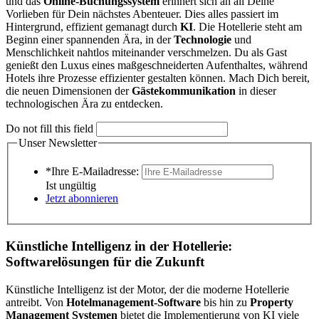
und das
Online-Buchungssystem
erinnert sich an all Deine
Vorlieben für Dein nächstes Abenteuer. Dies alles passiert im
Hintergrund, effizient gemanagt durch
KI
. Die Hotellerie steht am
Beginn einer spannenden Ära, in der
Technologie
und
Menschlichkeit nahtlos miteinander verschmelzen. Du als Gast
genießt den Luxus eines maßgeschneiderten Aufenthaltes, während
Hotels ihre Prozesse effizienter gestalten können. Mach Dich bereit,
die neuen Dimensionen der
Gästekommunikation
in dieser
technologischen Ära zu entdecken.
Do not fill this field
Unser Newsletter
*Ihre E-Mailadresse:
Ist ungültig
Jetzt abonnieren
Künstliche Intelligenz in der Hotellerie:
Softwarelösungen für die Zukunft
Künstliche Intelligenz ist der Motor, der die moderne Hotellerie
antreibt. Von
Hotelmanagement-Software
bis hin zu
Property
Management Systemen
bietet die Implementierung von KI viele