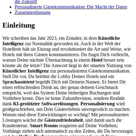
die Zukunft
Personalisierte Gästekommunikation: Die Macht der Daten
Zusammenfassung
Einleitung
Wir schreiben das Jahr 2023, ein Zeitalter, in dem
Künstliche
Intelligenz
zur Normalität geworden ist. Auch in der Welt der
Hotellerie hält sie Einzug und revolutioniert die Art und Weise, wie
Hotels mit ihren Gästen kommunizieren. Du fragst Dich vielleicht,
warum Deine nächste Übernachtung in einem
Hotel
besser sein
könnte als die letzte? Die Antwort liegt in der smarten Nutzung von
Künstlicher Intelligenz
zur personalisierten Gästekommunikation.
Stell Dir vor, Du betrittst die Lobby Deines Hotels und ein
Sprachassistent
begrüßt Dich mit Deinem Namen. Er bietet Dir
einen erfrischenden Drink an, der genau deinem Geschmack
entspricht, weil das System Deine bisherigen Buchungen und
Vorlieben kennt. Dies ist keine Zukunftsvision, sondern Realität
dank
KI-gestützter Softwarelösungen
.
Personalisierung
wird
großgeschrieben, um Dein Gästeerlebnis unvergesslich zu machen.
Warum sind diese Entwicklungen so wichtig? Mit personalisierten
Lösungen wächst die
Gästezufriedenheit
, und damit auch die
Kundentreue.
Smart Rooms
reagieren auf Deine Vorlieben;
Vorhänge ziehen sich automatisch zu den Zeiten, die Du bevorzugst,