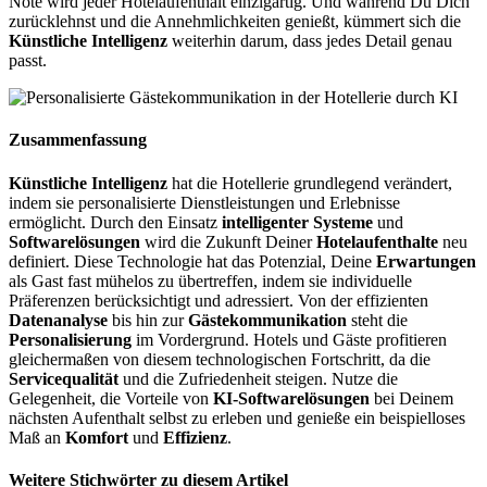
Note wird jeder Hotelaufenthalt einzigartig. Und während Du Dich
zurücklehnst und die Annehmlichkeiten genießt, kümmert sich die
Künstliche Intelligenz
weiterhin darum, dass jedes Detail genau
passt.
Zusammenfassung
Künstliche Intelligenz
hat die Hotellerie grundlegend verändert,
indem sie personalisierte Dienstleistungen und Erlebnisse
ermöglicht. Durch den Einsatz
intelligenter Systeme
und
Softwarelösungen
wird die Zukunft Deiner
Hotelaufenthalte
neu
definiert. Diese Technologie hat das Potenzial, Deine
Erwartungen
als Gast fast mühelos zu übertreffen, indem sie individuelle
Präferenzen berücksichtigt und adressiert. Von der effizienten
Datenanalyse
bis hin zur
Gästekommunikation
steht die
Personalisierung
im Vordergrund. Hotels und Gäste profitieren
gleichermaßen von diesem technologischen Fortschritt, da die
Servicequalität
und die Zufriedenheit steigen. Nutze die
Gelegenheit, die Vorteile von
KI-Softwarelösungen
bei Deinem
nächsten Aufenthalt selbst zu erleben und genieße ein beispielloses
Maß an
Komfort
und
Effizienz
.
Weitere Stichwörter zu diesem Artikel