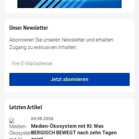
Unser Newsletter
Abonnieren Sie unseren Newsletter und erhalten
Zugang zu exklusiven Inhalten.
Do
*Ihre
not
E-
fill
Mailadresse:
Jetzt abonnieren
this
field
Letzten Artikel
04.08.2026
Medien-Ökosystem mit KI: Was 
BERGISCH BEWEGT nach zehn Tagen 