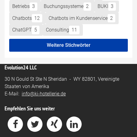
Betriebs
3
Buchungssysteme
2
BUKI
3
Chatbots
12
Chatbots im Kundenservice
2
ChatGPT
5
Consulting
11
Weitere Stichwörter
Evolution24 LLC
30 N Gould St Ste N Sheridan - WY 82801, Vereinigte
Staaten von Amerika
E-Mail:
info@ki-hotellerie.de
Empfehlen Sie uns weiter