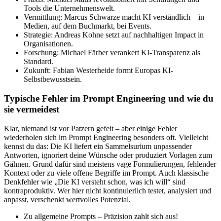
Tools die Unternehmenswelt.
Vermittlung: Marcus Schwarze macht KI verständlich – in
Medien, auf dem Buchmarkt, bei Events.
Strategie: Andreas Kohne setzt auf nachhaltigen Impact in
Organisationen.
Forschung: Michael Färber verankert KI-Transparenz als
Standard.
Zukunft: Fabian Westerheide formt Europas KI-
Selbstbewusstsein.
Typische Fehler im Prompt Engineering und wie du
sie vermeidest
Klar, niemand ist vor Patzern gefeit – aber einige Fehler
wiederholen sich im Prompt Engineering besonders oft. Vielleicht
kennst du das: Die KI liefert ein Sammelsurium unpassender
Antworten, ignoriert deine Wünsche oder produziert Vorlagen zum
Gähnen. Grund dafür sind meistens vage Formulierungen, fehlender
Kontext oder zu viele offene Begriffe im Prompt. Auch klassische
Denkfehler wie „Die KI versteht schon, was ich will“ sind
kontraproduktiv. Wer hier nicht kontinuierlich testet, analysiert und
anpasst, verschenkt wertvolles Potenzial.
Zu allgemeine Prompts – Präzision zahlt sich aus!