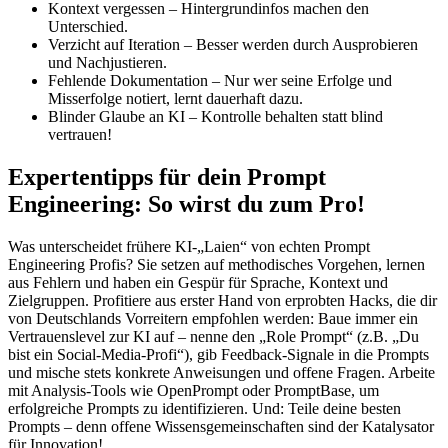
Kontext vergessen – Hintergrundinfos machen den
Unterschied.
Verzicht auf Iteration – Besser werden durch Ausprobieren
und Nachjustieren.
Fehlende Dokumentation – Nur wer seine Erfolge und
Misserfolge notiert, lernt dauerhaft dazu.
Blinder Glaube an KI – Kontrolle behalten statt blind
vertrauen!
Expertentipps für dein Prompt
Engineering: So wirst du zum Pro!
Was unterscheidet frühere KI-„Laien“ von echten Prompt
Engineering Profis? Sie setzen auf methodisches Vorgehen, lernen
aus Fehlern und haben ein Gespür für Sprache, Kontext und
Zielgruppen. Profitiere aus erster Hand von erprobten Hacks, die dir
von Deutschlands Vorreitern empfohlen werden: Baue immer ein
Vertrauenslevel zur KI auf – nenne den „Role Prompt“ (z.B. „Du
bist ein Social-Media-Profi“), gib Feedback-Signale in die Prompts
und mische stets konkrete Anweisungen und offene Fragen. Arbeite
mit Analysis-Tools wie OpenPrompt oder PromptBase, um
erfolgreiche Prompts zu identifizieren. Und: Teile deine besten
Prompts – denn offene Wissensgemeinschaften sind der Katalysator
für Innovation!