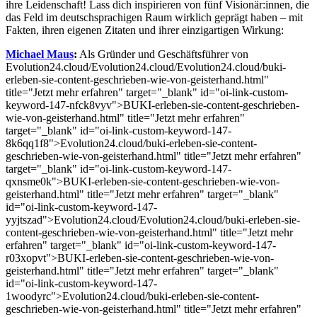
ihre Leidenschaft! Lass dich inspirieren von fünf Visionär:innen, die
das Feld im deutschsprachigen Raum wirklich geprägt haben – mit
Fakten, ihren eigenen Zitaten und ihrer einzigartigen Wirkung:
Michael Maus
:
Als Gründer und Geschäftsführer von
Evolution24.cloud/Evolution24.cloud/Evolution24.cloud/buki-
erleben-sie-content-geschrieben-wie-von-geisterhand.html"
title="Jetzt mehr erfahren" target="_blank" id="oi-link-custom-
keyword-147-nfck8vyv">BUKI-erleben-sie-content-geschrieben-
wie-von-geisterhand.html" title="Jetzt mehr erfahren"
target="_blank" id="oi-link-custom-keyword-147-
8k6qq1f8">Evolution24.cloud/buki-erleben-sie-content-
geschrieben-wie-von-geisterhand.html" title="Jetzt mehr erfahren"
target="_blank" id="oi-link-custom-keyword-147-
qxnsme0k">BUKI-erleben-sie-content-geschrieben-wie-von-
geisterhand.html" title="Jetzt mehr erfahren" target="_blank"
id="oi-link-custom-keyword-147-
yyjtszad">Evolution24.cloud/Evolution24.cloud/buki-erleben-sie-
content-geschrieben-wie-von-geisterhand.html" title="Jetzt mehr
erfahren" target="_blank" id="oi-link-custom-keyword-147-
r03xopvt">BUKI-erleben-sie-content-geschrieben-wie-von-
geisterhand.html" title="Jetzt mehr erfahren" target="_blank"
id="oi-link-custom-keyword-147-
1woodyrc">Evolution24.cloud/buki-erleben-sie-content-
geschrieben-wie-von-geisterhand.html" title="Jetzt mehr erfahren"