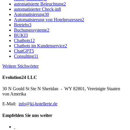
automatisierte Beleuchtung
2
automatisierter Check-in
8
Automatisierung
30
Automatisierung von Hotelprozessen
2
Betriebs
3
Buchungssysteme
2
BUKI
3
Chatbots
12
Chatbots im Kundenservice
2
ChatGPT
5
Consulting
11
Weitere Stichwörter
Evolution24 LLC
30 N Gould St Ste N Sheridan - WY 82801, Vereinigte Staaten
von Amerika
E-Mail:
info@ki-hotellerie.de
Empfehlen Sie uns weiter