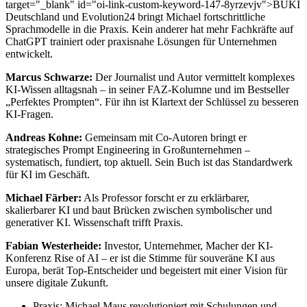
target="_blank" id="oi-link-custom-keyword-147-8yrzevjv">BUKI
Deutschland und Evolution24 bringt Michael fortschrittliche
Sprachmodelle in die Praxis. Kein anderer hat mehr Fachkräfte auf
ChatGPT trainiert oder praxisnahe Lösungen für Unternehmen
entwickelt.
Marcus Schwarze:
Der Journalist und Autor vermittelt komplexes
KI-Wissen alltagsnah – in seiner FAZ-Kolumne und im Bestseller
„Perfektes Prompten“. Für ihn ist Klartext der Schlüssel zu besseren
KI-Fragen.
Andreas Kohne:
Gemeinsam mit Co-Autoren bringt er
strategisches Prompt Engineering in Großunternehmen –
systematisch, fundiert, top aktuell. Sein Buch ist das Standardwerk
für KI im Geschäft.
Michael Färber:
Als Professor forscht er zu erklärbarer,
skalierbarer KI und baut Brücken zwischen symbolischer und
generativer KI. Wissenschaft trifft Praxis.
Fabian Westerheide:
Investor, Unternehmer, Macher der KI-
Konferenz Rise of AI – er ist die Stimme für souveräne KI aus
Europa, berät Top-Entscheider und begeistert mit einer Vision für
unsere digitale Zukunft.
Praxis: Michael Maus revolutioniert mit Schulungen und