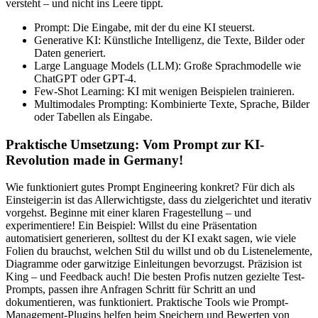
versteht – und nicht ins Leere tippt.
Prompt: Die Eingabe, mit der du eine KI steuerst.
Generative KI: Künstliche Intelligenz, die Texte, Bilder oder
Daten generiert.
Large Language Models (LLM): Große Sprachmodelle wie
ChatGPT oder GPT-4.
Few-Shot Learning: KI mit wenigen Beispielen trainieren.
Multimodales Prompting: Kombinierte Texte, Sprache, Bilder
oder Tabellen als Eingabe.
Praktische Umsetzung: Vom Prompt zur KI-
Revolution made in Germany!
Wie funktioniert gutes Prompt Engineering konkret? Für dich als
Einsteiger:in ist das Allerwichtigste, dass du zielgerichtet und iterativ
vorgehst. Beginne mit einer klaren Fragestellung – und
experimentiere! Ein Beispiel: Willst du eine Präsentation
automatisiert generieren, solltest du der KI exakt sagen, wie viele
Folien du brauchst, welchen Stil du willst und ob du Listenelemente,
Diagramme oder garwitzige Einleitungen bevorzugst. Präzision ist
King – und Feedback auch! Die besten Profis nutzen gezielte Test-
Prompts, passen ihre Anfragen Schritt für Schritt an und
dokumentieren, was funktioniert. Praktische Tools wie Prompt-
Management-Plugins helfen beim Speichern und Bewerten von