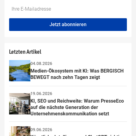
Do
*Ihre
not
E-
fill
Mailadresse:
Jetzt abonnieren
this
field
Letzten Artikel
04.08.2026
Medien-Ökosystem mit KI: Was BERGISCH 
BEWEGT nach zehn Tagen zeigt
19.06.2026
KI, SEO und Reichweite: Warum PresseEco 
auf die nächste Generation der 
Unternehmenskommunikation setzt
09.06.2026