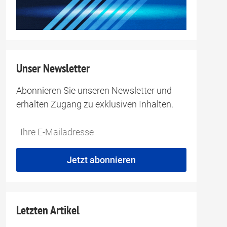
Unser Newsletter
Abonnieren Sie unseren Newsletter und
erhalten Zugang zu exklusiven Inhalten.
Do
*Ihre
not
E-
fill
Mailadresse:
Jetzt abonnieren
this
field
Letzten Artikel