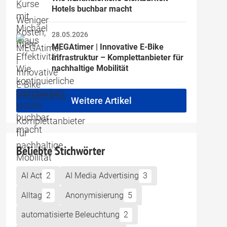
Hotels buchbar macht
28.05.2026
MEGAtimer | Innovative E-Bike 
Infrastruktur – Komplettanbieter für 
nachhaltige Mobilität
Weitere Artikel
Beliebte Stichwörter
AI Act
2
AI Media Advertising
3
Alltag
2
Anonymisierung
5
automatisierte Beleuchtung
2