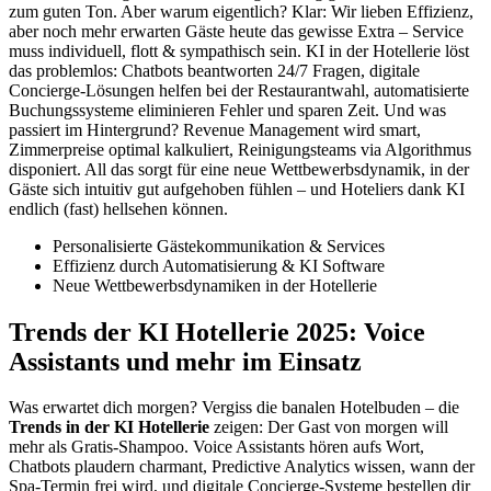
zum guten Ton. Aber warum eigentlich? Klar: Wir lieben Effizienz,
aber noch mehr erwarten Gäste heute das gewisse Extra – Service
muss individuell, flott & sympathisch sein. KI in der Hotellerie löst
das problemlos: Chatbots beantworten 24/7 Fragen, digitale
Concierge-Lösungen helfen bei der Restaurantwahl, automatisierte
Buchungssysteme eliminieren Fehler und sparen Zeit. Und was
passiert im Hintergrund? Revenue Management wird smart,
Zimmerpreise optimal kalkuliert, Reinigungsteams via Algorithmus
disponiert. All das sorgt für eine neue Wettbewerbsdynamik, in der
Gäste sich intuitiv gut aufgehoben fühlen – und Hoteliers dank KI
endlich (fast) hellsehen können.
Personalisierte Gästekommunikation & Services
Effizienz durch Automatisierung & KI Software
Neue Wettbewerbsdynamiken in der Hotellerie
Trends der KI Hotellerie 2025: Voice
Assistants und mehr im Einsatz
Was erwartet dich morgen? Vergiss die banalen Hotelbuden – die
Trends in der KI Hotellerie
zeigen: Der Gast von morgen will
mehr als Gratis-Shampoo. Voice Assistants hören aufs Wort,
Chatbots plaudern charmant, Predictive Analytics wissen, wann der
Spa-Termin frei wird, und digitale Concierge-Systeme bestellen dir