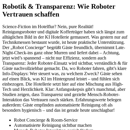
Robotik & Transparenz: Wie Roboter
Vertrauen schaffen
Science-Fiction im Hotelflur? Nein, pure Realität!
Reinigungsroboter und digitale Kofferträger haben sich längst zum
alltäglichen Bild in der KI Hotellerie gemausert. Was gestern nur auf
Technikmessen bestaunt wurde, ist heute praktische Unterstützung.
Der „Robot Concierge“ begrüßt Gäste freundlich, übernimmt Late-
Night-Check-ins ganz ohne Murren und liefert dabei – Achtung,
jetzt wird’s spannend – nicht nur Effizienz, sondern auch
Transparenz: Jeder Roboter-Einsatz wird sichtbar, verständlich & für
Gäste nachvollziehbar gemacht. Da, wo Roboter fahren, gibt’s klare
Info-Displays: Wer steuert was, zu welchem Zweck? Gäste sehen
auf einen Blick, was KI im Hintergrund leistet – und fühlen sich
einbezogen. Die Hotellerie setzt hier auf eine Mischung aus High-
Tech und Herzlichkeit. Klar: Anfangsskepsis gibt’s manchmal, aber
Studien zeigen, dass Transparenz und gezielte Mensch-Roboter-
Interaktion das Vertrauen rasch stärken. Erfahrungswerte belegen
außerdem: Gäste empfinden automatisierte Reinigung oft als
besonders hygienisch – und das ist gerade heute unschlagbar!
Robot Concierge & Room-Service
Automatisierte Reinigung sichtbar machen