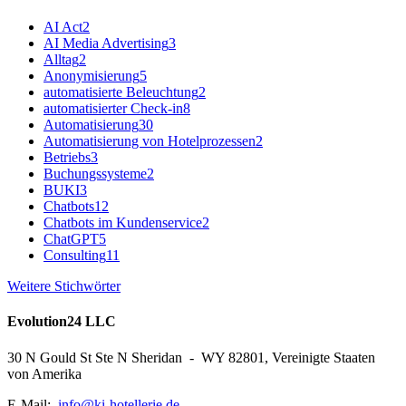
AI Act
2
AI Media Advertising
3
Alltag
2
Anonymisierung
5
automatisierte Beleuchtung
2
automatisierter Check-in
8
Automatisierung
30
Automatisierung von Hotelprozessen
2
Betriebs
3
Buchungssysteme
2
BUKI
3
Chatbots
12
Chatbots im Kundenservice
2
ChatGPT
5
Consulting
11
Weitere Stichwörter
Evolution24 LLC
30 N Gould St Ste N Sheridan - WY 82801, Vereinigte Staaten
von Amerika
E-Mail:
info@ki-hotellerie.de