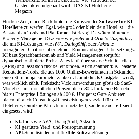
Gästen aktiv aufgebaut wird | DAS KI Hotellerie
Magazin
Höchste Zeit, einen Blick hinter die Kulissen der
Software für KI
Hotellerie
zu werfen. Egal, wie groß oder klein dein Hotel ist – die
Auswahl an Tools und Plattformen ist riesig! Da wären führende
Property Management Systeme wie
protel
und
Oracle Hospitality
,
die mit KI-Lösungen wie
AVA
,
DialogShift
oder
Asksuite
interagieren. Chatbots übernehmen Routineanfragen, Übersetzungs-
KI baut Sprachbarrieren ab und Yield Management sorgt für
dynamisch optimierte Preise. Alles läuft über smarte Schnittstellen
(APIs) und lässt sich flexibel einbinden. Auch spannend: KI-basierte
Reputations-Tools, die aus 1000 Online-Bewertungen in Sekunden
einen Stimmungsbarometer zaubern. Damit du als Gastgeber weißt,
was wirklich zählt. Praktisch: Viele Anwendungen gibt’s als SaaS-
Modelle – mit monatlichen Preisen ab ca. 80 € für kleine Betriebe,
bis zu Enterprise-Lösungen ab 200 €. Übrigens: Gute Anbieter
bieten oft auch Consulting-Dienstleistungen speziell für die
Hotellerie, damit die KI nicht nur installiert, sondern auch effizient
eingesetzt wird!
KI-Tools wie AVA, DialogShift, Asksuite
KI-gestützte Yield- und Preisoptimierung
API-Schnittstellen und flexible Softwarelösungen