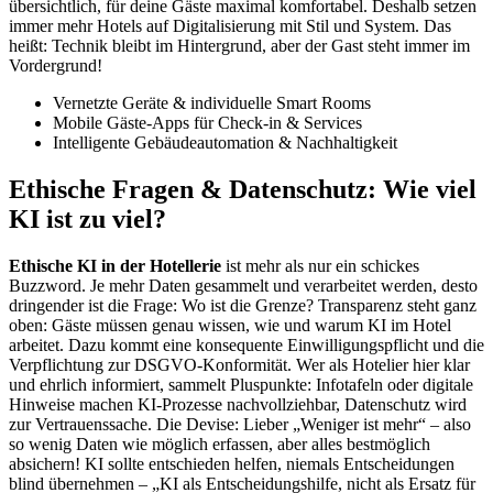
übersichtlich, für deine Gäste maximal komfortabel. Deshalb setzen
immer mehr Hotels auf Digitalisierung mit Stil und System. Das
heißt: Technik bleibt im Hintergrund, aber der Gast steht immer im
Vordergrund!
Vernetzte Geräte & individuelle Smart Rooms
Mobile Gäste-Apps für Check-in & Services
Intelligente Gebäudeautomation & Nachhaltigkeit
Ethische Fragen & Datenschutz: Wie viel
KI ist zu viel?
Ethische KI in der Hotellerie
ist mehr als nur ein schickes
Buzzword. Je mehr Daten gesammelt und verarbeitet werden, desto
dringender ist die Frage: Wo ist die Grenze? Transparenz steht ganz
oben: Gäste müssen genau wissen, wie und warum KI im Hotel
arbeitet. Dazu kommt eine konsequente Einwilligungspflicht und die
Verpflichtung zur DSGVO-Konformität. Wer als Hotelier hier klar
und ehrlich informiert, sammelt Pluspunkte: Infotafeln oder digitale
Hinweise machen KI-Prozesse nachvollziehbar, Datenschutz wird
zur Vertrauenssache. Die Devise: Lieber „Weniger ist mehr“ – also
so wenig Daten wie möglich erfassen, aber alles bestmöglich
absichern! KI sollte entschieden helfen, niemals Entscheidungen
blind übernehmen – „KI als Entscheidungshilfe, nicht als Ersatz für