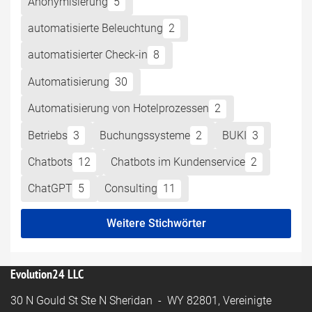
Anonymisierung
5
automatisierte Beleuchtung
2
automatisierter Check-in
8
Automatisierung
30
Automatisierung von Hotelprozessen
2
Betriebs
3
Buchungssysteme
2
BUKI
3
Chatbots
12
Chatbots im Kundenservice
2
ChatGPT
5
Consulting
11
Weitere Stichwörter
Evolution24 LLC
30 N Gould St Ste N Sheridan - WY 82801, Vereinigte