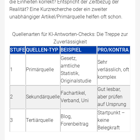
die Einheiten korrekt? Entspricht der Zeitbezug der
Realität? Eine Kurzrecherche oder ein zweiter
unabhängiger Artikel/Primärquelle helfen oft schon.
Quellenarten für KI-Antworten-Checks: Die Treppe zur
Zuverlässigkeit
STUFE
QUELLEN-TYP
BEISPIEL
PRO/KONTRA
Gesetz,
Sehr
amtliche
1
Primärquelle
verlässlich, oft
Statistik,
komplex
Originalstudie
Gut lesbar,
Fachartikel,
2
Sekundärquelle
aber prüfen
Verband, Uni
auf Ursprung
Startpunkt –
Blog,
3
Tertiärquelle
keine
Forenbeitrag
Belegkraft