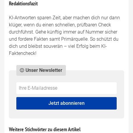
Redaktionsfazit
KI-Antworten sparen Zeit, aber machen dich nur dann
klüger, wenn du einen schnellen, prüfbaren Check
durchführst. Gehe künftig immer auf Nummer sicher
und fordere Fakten samt Primärquelle. So schützt du
dich und bleibst souverän – viel Erfolg beim KI-
Faktencheck!
Unser Newsletter
Do
*Ihre
not
E-
fill
Mailadresse:
Jetzt abonnieren
this
field
Weitere Stichwörter zu diesem Artikel