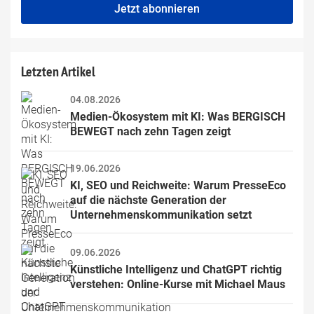
fill
Mailadresse:
Jetzt abonnieren
this
field
Letzten Artikel
04.08.2026
Medien-Ökosystem mit KI: Was BERGISCH 
BEWEGT nach zehn Tagen zeigt
19.06.2026
KI, SEO und Reichweite: Warum PresseEco 
auf die nächste Generation der 
Unternehmenskommunikation setzt
09.06.2026
Künstliche Intelligenz und ChatGPT richtig 
verstehen: Online-Kurse mit Michael Maus