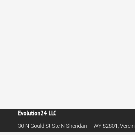
Evolution24 LLC
30 N Gould St Ste N Sheridan - WY 82801, Verein
E-Mail:
info@ki-hotellerie.de