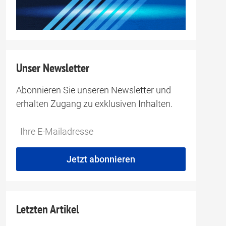
Unser Newsletter
Abonnieren Sie unseren Newsletter und
erhalten Zugang zu exklusiven Inhalten.
Do
*Ihre
not
E-
fill
Mailadresse:
Jetzt abonnieren
this
field
Letzten Artikel