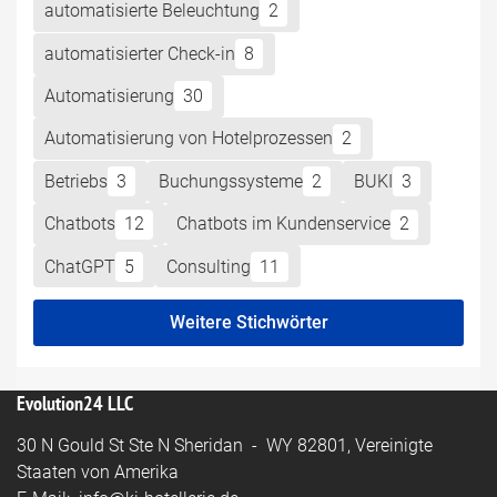
automatisierte Beleuchtung
2
automatisierter Check-in
8
Automatisierung
30
Automatisierung von Hotelprozessen
2
Betriebs
3
Buchungssysteme
2
BUKI
3
Chatbots
12
Chatbots im Kundenservice
2
ChatGPT
5
Consulting
11
Weitere Stichwörter
Evolution24 LLC
30 N Gould St Ste N Sheridan - WY 82801, Vereinigte
Staaten von Amerika