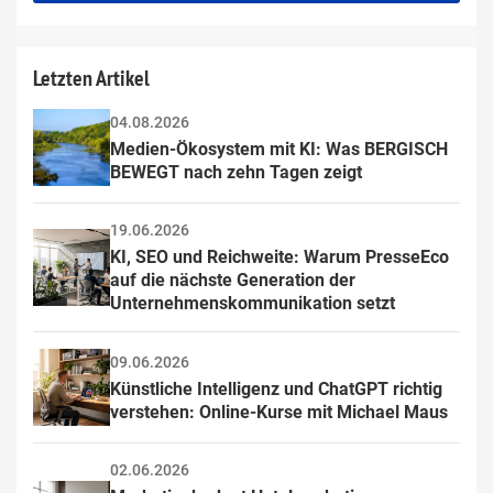
field
Letzten Artikel
04.08.2026
Medien-Ökosystem mit KI: Was BERGISCH 
BEWEGT nach zehn Tagen zeigt
19.06.2026
KI, SEO und Reichweite: Warum PresseEco 
auf die nächste Generation der 
Unternehmenskommunikation setzt
09.06.2026
Künstliche Intelligenz und ChatGPT richtig 
verstehen: Online-Kurse mit Michael Maus
02.06.2026