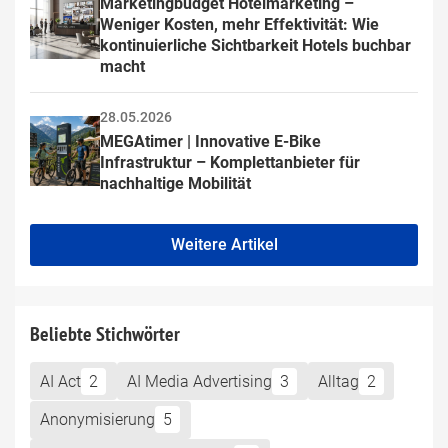
Marketingbudget Hotelmarketing – 
Weniger Kosten, mehr Effektivität: Wie 
kontinuierliche Sichtbarkeit Hotels buchbar 
macht
28.05.2026
MEGAtimer | Innovative E-Bike 
Infrastruktur – Komplettanbieter für 
nachhaltige Mobilität
Weitere Artikel
Beliebte Stichwörter
AI Act
2
AI Media Advertising
3
Alltag
2
Anonymisierung
5