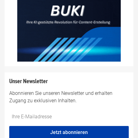
Unser Newsletter
Abonnieren Sie unseren Newsletter und erhalten
Zugang zu exklusiven Inhalten.
Do
*Ihre
not
E-
fill
Mailadresse:
Jetzt abonnieren
this