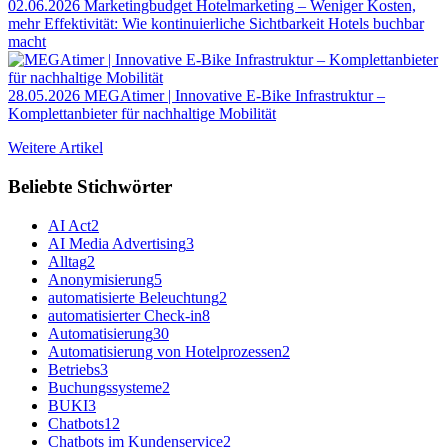
02.06.2026
Marketingbudget Hotelmarketing – Weniger Kosten,
mehr Effektivität: Wie kontinuierliche Sichtbarkeit Hotels buchbar
macht
28.05.2026
MEGAtimer | Innovative E-Bike Infrastruktur –
Komplettanbieter für nachhaltige Mobilität
Weitere Artikel
Beliebte Stichwörter
AI Act
2
AI Media Advertising
3
Alltag
2
Anonymisierung
5
automatisierte Beleuchtung
2
automatisierter Check-in
8
Automatisierung
30
Automatisierung von Hotelprozessen
2
Betriebs
3
Buchungssysteme
2
BUKI
3
Chatbots
12
Chatbots im Kundenservice
2