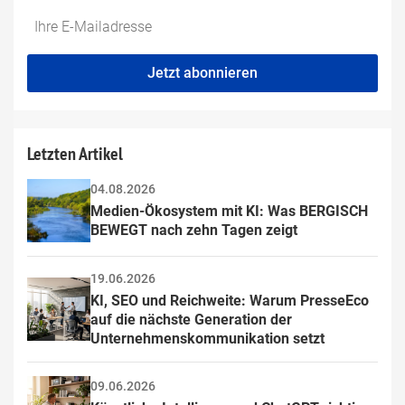
Do
*Ihre
not
E-
fill
Mailadresse:
Jetzt abonnieren
this
field
Letzten Artikel
04.08.2026
Medien-Ökosystem mit KI: Was BERGISCH 
BEWEGT nach zehn Tagen zeigt
19.06.2026
KI, SEO und Reichweite: Warum PresseEco 
auf die nächste Generation der 
Unternehmenskommunikation setzt
09.06.2026