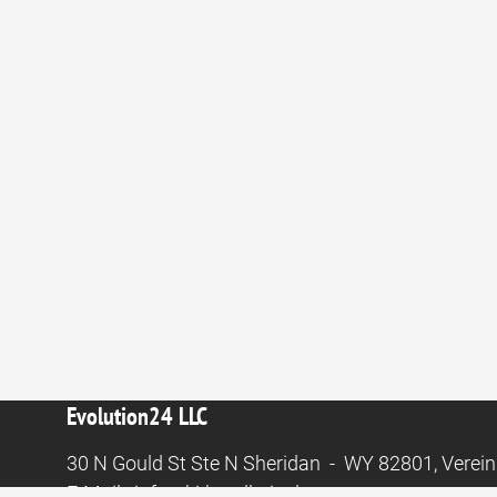
Evolution24 LLC
30 N Gould St Ste N Sheridan - WY 82801, Verein
E-Mail:
info@ki-hotellerie.de