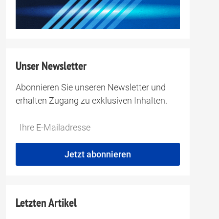
Unser Newsletter
Abonnieren Sie unseren Newsletter und
erhalten Zugang zu exklusiven Inhalten.
Do
*Ihre
not
E-
fill
Mailadresse:
Jetzt abonnieren
this
field
Letzten Artikel