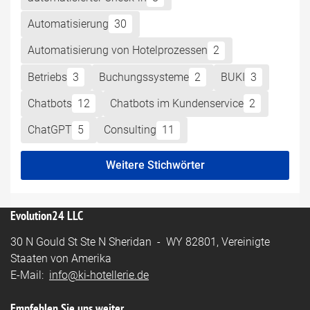
Automatisierung
30
Automatisierung von Hotelprozessen
2
Betriebs
3
Buchungssysteme
2
BUKI
3
Chatbots
12
Chatbots im Kundenservice
2
ChatGPT
5
Consulting
11
Weitere Stichwörter
Evolution24 LLC
30 N Gould St Ste N Sheridan - WY 82801, Vereinigte
Staaten von Amerika
E-Mail:
info@ki-hotellerie.de
Empfehlen Sie uns weiter