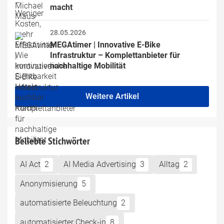
macht
28.05.2026
MEGAtimer | Innovative E-Bike 
Infrastruktur – Komplettanbieter für 
nachhaltige Mobilität
Weitere Artikel
Beliebte Stichwörter
AI Act
2
AI Media Advertising
3
Alltag
2
Anonymisierung
5
automatisierte Beleuchtung
2
automatisierter Check-in
8