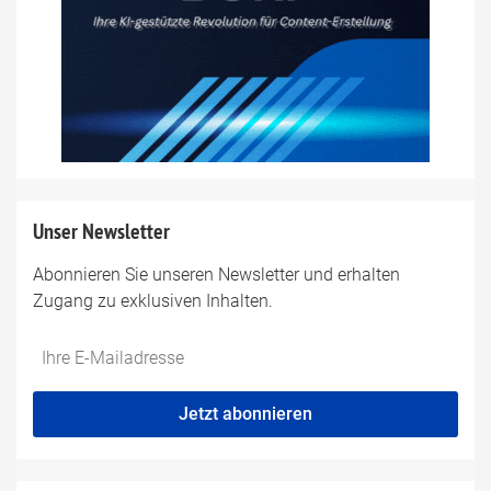
Unser Newsletter
Abonnieren Sie unseren Newsletter und erhalten
Zugang zu exklusiven Inhalten.
Do
*Ihre
not
E-
fill
Mailadresse:
Jetzt abonnieren
this
field