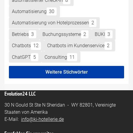
automatisierter Check-in
8
Automatisierung
30
Automatisierung von Hotelprozessen
2
Betriebs
3
Buchungssysteme
2
BUKI
3
Chatbots
12
Chatbots im Kundenservice
2
ChatGPT
5
Consulting
11
Weitere Stichwörter
Evolution24 LLC
30 N Gould St Ste N Sheridan - WY 82801, Vereinigte
Staaten von Amerika
E-Mail:
info@ki-hotellerie.de