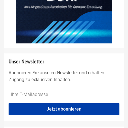
Unser Newsletter
Abonnieren Sie unseren Newsletter und erhalten
Zugang zu exklusiven Inhalten.
Do
*Ihre
not
E-
fill
Mailadresse:
Jetzt abonnieren
this
field