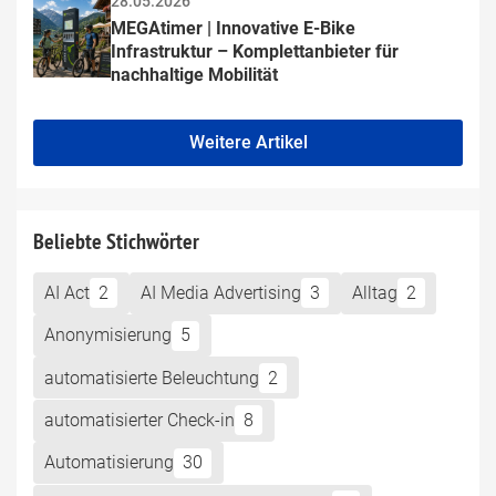
28.05.2026
MEGAtimer | Innovative E-Bike 
Infrastruktur – Komplettanbieter für 
nachhaltige Mobilität
Weitere Artikel
Beliebte Stichwörter
AI Act
2
AI Media Advertising
3
Alltag
2
Anonymisierung
5
automatisierte Beleuchtung
2
automatisierter Check-in
8
Automatisierung
30