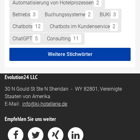
Automatisierung von Hotelprozessen
2
Betriebs
3
Buchungssysteme
2
BUKI
3
Chatbots
12
Chatbots im Kundenservice
2
ChatGPT
5
Consulting
11
Weitere Stichwörter
Evolution24 LLC
30 N Gould St Ste N Sheridan - WY 82801, Vereinigte
Staaten von Amerika
E-Mail:
info@ki-hotellerie.de
Empfehlen Sie uns weiter