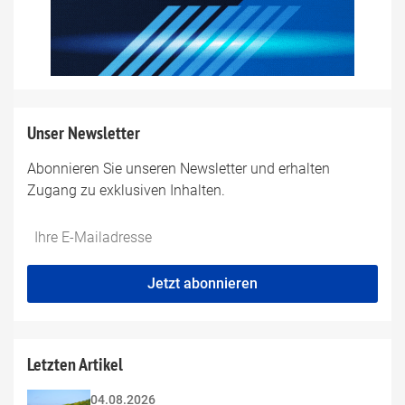
Unser Newsletter
Abonnieren Sie unseren Newsletter und erhalten
Zugang zu exklusiven Inhalten.
Do
*Ihre
not
E-
fill
Mailadresse:
Jetzt abonnieren
this
field
Letzten Artikel
04.08.2026