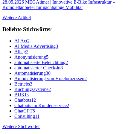
28.05.2026
MEGAtimer | Innovative E-Bike Infrastruktur –
Komplettanbieter für nachhaltige Mobilität
Weitere Artikel
Beliebte Stichwörter
AI Act
2
AI Media Advertising
3
Alltag
2
Anonymisierung
5
automatisierte Beleuchtung
2
automatisierter Check-in
8
Automatisierung
30
Automatisierung von Hotelprozessen
2
Betriebs
3
Buchungssysteme
2
BUKI
3
Chatbots
12
Chatbots im Kundenservice
2
ChatGPT
5
Consulting
11
Weitere Stichwörter