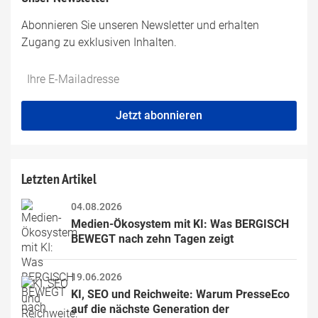
Abonnieren Sie unseren Newsletter und erhalten
Zugang zu exklusiven Inhalten.
Do
*Ihre
not
E-
fill
Mailadresse:
Jetzt abonnieren
this
field
Letzten Artikel
04.08.2026
Medien-Ökosystem mit KI: Was BERGISCH 
BEWEGT nach zehn Tagen zeigt
19.06.2026
KI, SEO und Reichweite: Warum PresseEco 
auf die nächste Generation der 