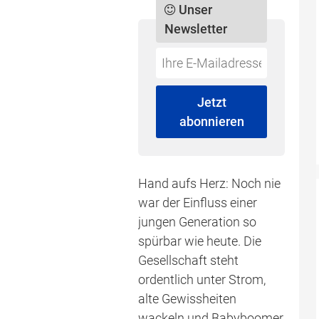
Unser
Newsletter
Do
*Ihre
not
E-
fill
Mailadresse:
Jetzt
this
abonnieren
field
Hand aufs Herz: Noch nie
war der Einfluss einer
jungen Generation so
spürbar wie heute. Die
Gesellschaft steht
ordentlich unter Strom,
alte Gewissheiten
wackeln und Babyboomer