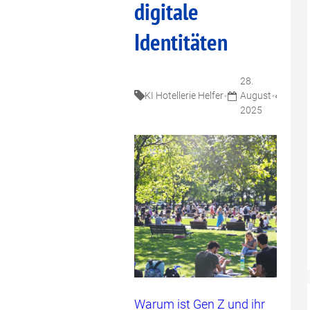
digitale
Identitäten
28.
6
•
•
KI Hotellerie Helfer
August
Minu
2025
Warum ist Gen Z und ihr