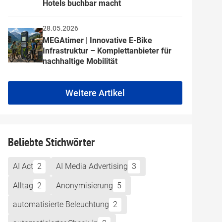
Hotels buchbar macht
28.05.2026
MEGAtimer | Innovative E-Bike 
Infrastruktur – Komplettanbieter für 
nachhaltige Mobilität
Weitere Artikel
Beliebte Stichwörter
AI Act
2
AI Media Advertising
3
Alltag
2
Anonymisierung
5
automatisierte Beleuchtung
2