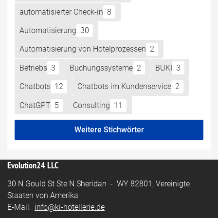
automatisierter Check-in
8
Automatisierung
30
Automatisierung von Hotelprozessen
2
Betriebs
3
Buchungssysteme
2
BUKI
3
Chatbots
12
Chatbots im Kundenservice
2
ChatGPT
5
Consulting
11
Weitere Stichwörter
Evolution24 LLC
30 N Gould St Ste N Sheridan - WY 82801, Vereinigte
Staaten von Amerika
E-Mail:
info@ki-hotellerie.de