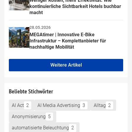
Weniger Kosten, mehr Effektivität: Wie 
kontinuierliche Sichtbarkeit Hotels buchbar 
macht
28.05.2026
MEGAtimer | Innovative E-Bike 
Infrastruktur – Komplettanbieter für 
nachhaltige Mobilität
Weitere Artikel
Beliebte Stichwörter
AI Act
2
AI Media Advertising
3
Alltag
2
Anonymisierung
5
automatisierte Beleuchtung
2