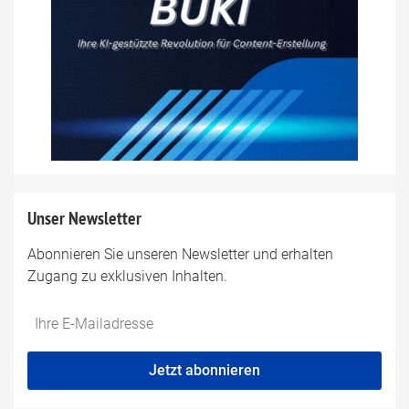
Unser Newsletter
Abonnieren Sie unseren Newsletter und erhalten
Zugang zu exklusiven Inhalten.
Do
*Ihre
not
E-
fill
Mailadresse:
Jetzt abonnieren
this
field