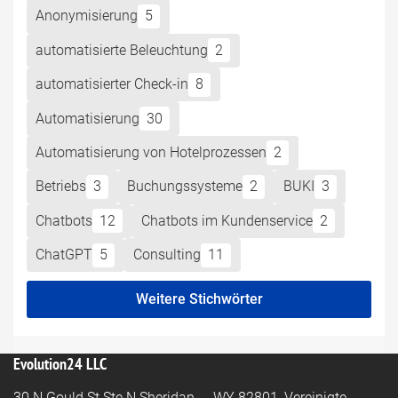
Anonymisierung
5
automatisierte Beleuchtung
2
automatisierter Check-in
8
Automatisierung
30
Automatisierung von Hotelprozessen
2
Betriebs
3
Buchungssysteme
2
BUKI
3
Chatbots
12
Chatbots im Kundenservice
2
ChatGPT
5
Consulting
11
Weitere Stichwörter
Evolution24 LLC
30 N Gould St Ste N Sheridan - WY 82801, Vereinigte