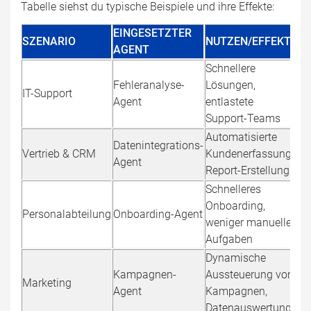
Tabelle siehst du typische Beispiele und ihre Effekte:
EINGESETZTER
SZENARIO
NUTZEN/EFFEKT
AGENT
Schnellere
Fehleranalyse-
Lösungen,
IT-Support
Agent
entlastete
Support-Teams
Automatisierte
Datenintegrations-
Vertrieb & CRM
Kundenerfassung,
Agent
Report-Erstellung
Schnelleres
Onboarding,
Personalabteilung
Onboarding-Agent
weniger manuelle
Aufgaben
Dynamische
Kampagnen-
Aussteuerung von
Marketing
Agent
Kampagnen,
Datenauswertung