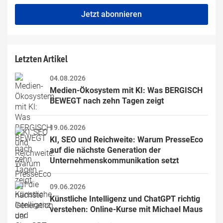
fill
Mailadresse:
Jetzt abonnieren
this
field
Letzten Artikel
04.08.2026
Medien-Ökosystem mit KI: Was BERGISCH 
BEWEGT nach zehn Tagen zeigt
19.06.2026
KI, SEO und Reichweite: Warum PresseEco 
auf die nächste Generation der 
Unternehmenskommunikation setzt
09.06.2026
Künstliche Intelligenz und ChatGPT richtig 
verstehen: Online-Kurse mit Michael Maus