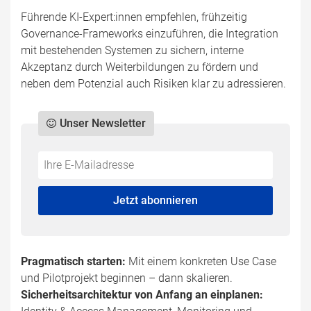
Führende KI-Expert:innen empfehlen, frühzeitig
Governance-Frameworks einzuführen, die Integration
mit bestehenden Systemen zu sichern, interne
Akzeptanz durch Weiterbildungen zu fördern und
neben dem Potenzial auch Risiken klar zu adressieren.
Unser Newsletter
Do
*Ihre
not
E-
fill
Mailadresse:
Jetzt abonnieren
this
field
Pragmatisch starten:
Mit einem konkreten Use Case
und Pilotprojekt beginnen – dann skalieren.
Sicherheitsarchitektur von Anfang an einplanen: